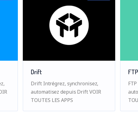
Drift
FT
z,
Drift Intrégrez, synchronisez,
FTP 
OIR
automatisez depuis Drift VOIR
aut
TOUTES LES APPS
TOU