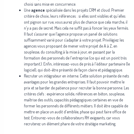
choisi sans mise en concurrence.
Une
agence
spécialisée dans les projets CRM et cloud. Premier
critère de choix, leurs références : si elles sont visibles et qu'elles
ont pignon sur rue, vous aurez plus de chance que cela marche, il
n'y a pas de secret. Mais cela ne suffit pas à foncer les yeux fermés.
Il faut s'assurer que l'agence propose un panel de solutions
suffisamment varié pour s'adapter à votre projet. Privilégiez les
agences vous proposant de mener votre projet de A à Z, en
souplesse, du consulting à la mise à jour, en passant par la
formation des personnels de l'entreprise (ce qui est un point très
important.). Enfin, intéressez-vous de près à l'éditeur partenaire (le
logiciel), qui doit-être présenté de façon claire et pédagogique.
Recruter un intégrateur en interne. Cette solution présente de nets
avantages pour les grandes entreprises. Il faut pouvoir mettre le
prix et se barder de patience pour recruter la bonne personne. Les
critères clefs : expérience solide, références en béton, souplesse,
maîtrise des outils, capacités pédagogiques certaines en vue de
former les personnels de différents métiers. Il doit être capable de
mettre en place un audit d'emblée, phase qui peut faire office de
test. Entourez-vous de collaborateurs RH exigeants, car vous
recruterez un élément phare de votre stratégie marketing.