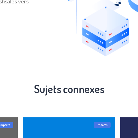
shsales vers
Sujets connexes
Imports
Imports